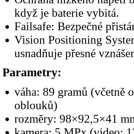
když je baterie vybitá.
Failsafe: Bezpečné přistán
Vision Positioning System
usnadňuje přesné vznášen
Parametry:
váha: 89 gramů (včetně 
oblouků)
rozměry: 98×92,5×41 m
kamera: 5 MPx (video: 1