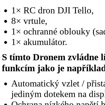
1× RC dron DJI Tello,
8× vrtule,
1× ochranné oblouky (sa
1× akumulátor.
S tímto Dronem zvládne l
funkcím jako je napříkla
Automatický vzlet / přist
jediným dotekem na displ
Ochrana nízkého napětí b