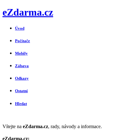
eZdarma.cz
Úvod
Počítače
Mobily
Zábava
Odkazy
Ostatní
Hledat
Vítejte na
eZdarma.cz
, rady, návody a informace.
eZdarma.cz: