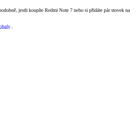
dobně, jestli koupíte Redmi Note 7 nebo si přidáte pár stovek na
obaly
.