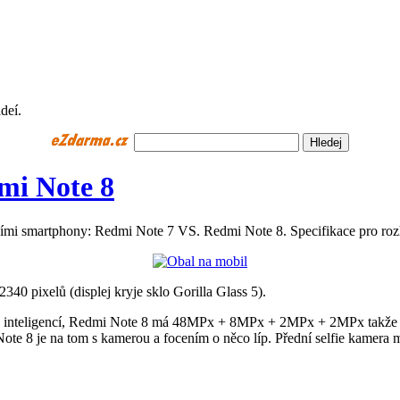
deí.
mi Note 8
ícími smartphony: Redmi Note 7 VS. Redmi Note 8. Specifikace pro rozh
340 pixelů (displej kryje sklo Gorilla Glass 5).
nteligencí, Redmi Note 8 má 48MPx + 8MPx + 2MPx + 2MPx takže ať už
 Note 8 je na tom s kamerou a focením o něco líp. Přední selfie kamera