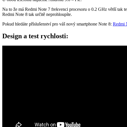
Na to že má Redmi Note 7 frekvenci procesoru o 0.2 GHz větší tak te
Redmi Note 8 tak určitě neprohloupíte.
Pokud hledáte příslušenství pro váš nový smartphone Note 8:
Redmi N
Design a test rychlosti: