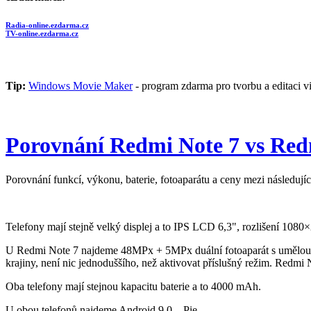
Radia-online.ezdarma.cz
TV-online.ezdarma.cz
Tip:
Windows Movie Maker
- program zdarma pro tvorbu a editaci vi
Porovnání Redmi Note 7 vs Red
Porovnání funkcí, výkonu, baterie, fotoaparátu a ceny mezi následuj
Telefony mají stejně velký displej a to IPS LCD 6,3", rozlišení 1080×2
U Redmi Note 7 najdeme 48MPx + 5MPx duální fotoaparát s umělou i
krajiny, není nic jednoduššího, než aktivovat příslušný režim. Redmi
Oba telefony mají stejnou kapacitu baterie a to 4000 mAh.
U obou telefonů najdeme Android 9.0 – Pie.