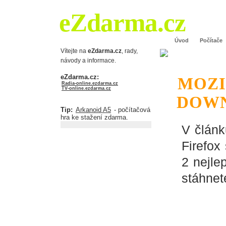
eZdarma.cz
Úvod
Počítače
Vítejte na
eZdarma.cz
, rady,
návody a informace.
eZdarma.cz:
MOZI
Radia-online.ezdarma.cz
TV-online.ezdarma.cz
DOWN
Tip:
Arkanoid A5
- počítačová
hra ke stažení zdarma.
V člán
Firefox 
2 nejlep
stáhnet