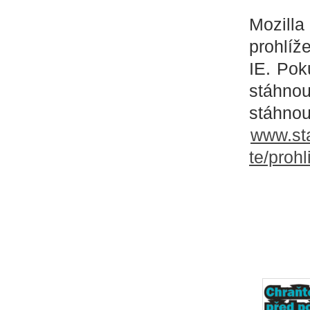
Mozilla 
prohlíž
IE. Pok
stáhnou
stáhnou
www.sta
te/prohl