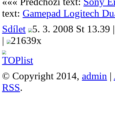
««« Předchozí text:
Sony Er
text:
Gamepad Logitech Dua
Sdílet
5. 3. 2008 St 13.39 
|
21639x
© Copyright 2014,
admin
|
RSS
.